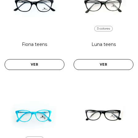
3 colores
Fiona teens
Luna teens
VER
VER