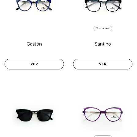
2 colores
Gastón
Santino
VER
VER