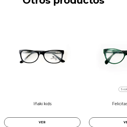
Otros productos
5 co
Iñaki kids
Felicita
VER
V