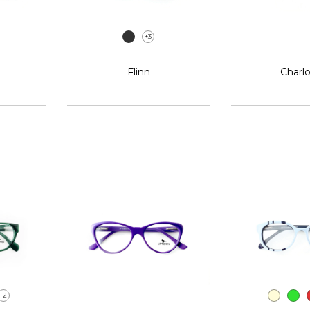
+3
Flinn
Charl
+2