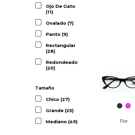
Ojo De Gato
(11)
Ovalado (7)
Panto (9)
Rectangular
(28)
Redondeado
(20)
Tamaño
Chico (27)
Grande (25)
Flor
Mediano (49)