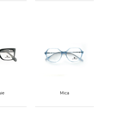
uie
Mica