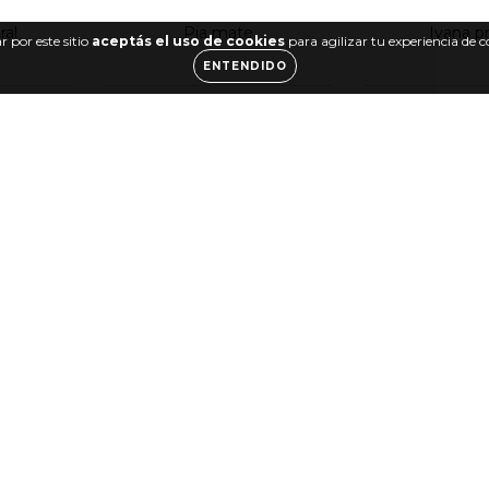
ral
Pia mate
Ivana 
 por este sitio
aceptás el uso de cookies
para agilizar tu experiencia de 
ENTENDIDO
2 colo
omo
Dorotea tz promo
Maddox 