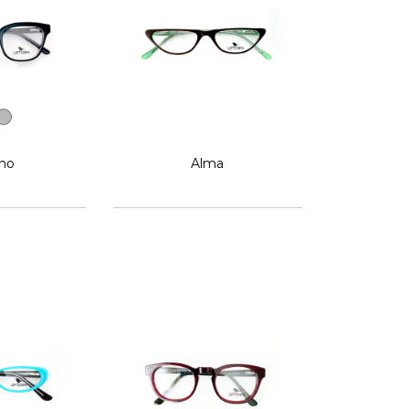
ino
Alma