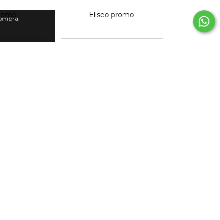
promo
Eliseo promo
compra.
res
+1
promo
Matías tz promo