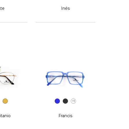
ste
Inés
+1
itanio
Francis