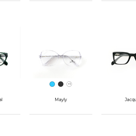
+1
al
Mayly
Jacq