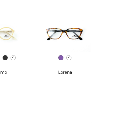
+1
+1
imo
Lorena