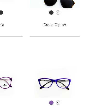
+1
nia
Greco Clip-on
+2