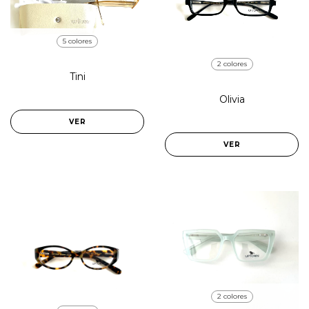
5 colores
2 colores
Tini
Olivia
VER
VER
2 colores