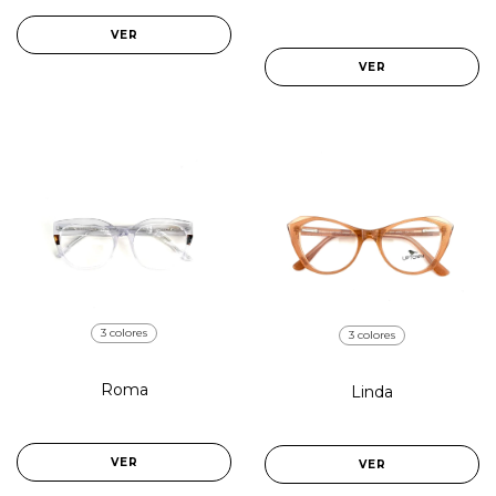
VER
VER
3 colores
3 colores
Roma
Linda
VER
VER